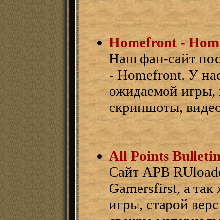
Homefront - Home
Наш фан-сайт посв
- Homefront. У на
ожидаемой игры, 
скриншоты, видео
All Points Bullet
Сайт APB RUload
Gamersfirst, а т
игры, старой верс