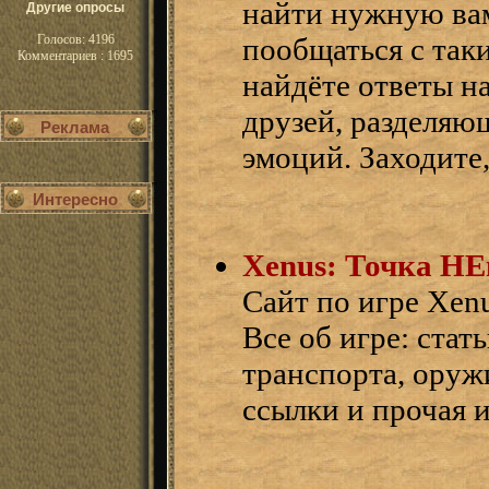
найти нужную ва
Другие опросы
Голосов: 4196
пообщаться с так
Комментариев : 1695
найдёте ответы н
друзей, разделяю
Реклама
эмоций. Заходите,
Интересно
Xenus: Точка Н
Cайт по игре Xenus
Все об игре: стат
транспорта, оружи
ссылки и прочая 