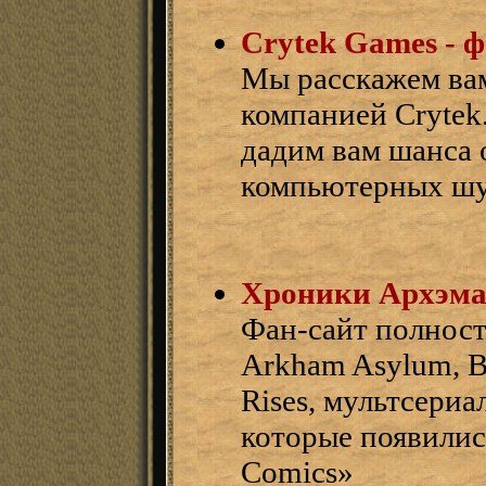
Crytek Games - 
Мы расскажем вам
компанией Crytek
дадим вам шанса 
компьютерных шут
Хроники Архэма 
Фан-сайт полност
Arkham Asylum, Ba
Rises, мультсери
которые появилис
Comics»