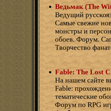
Ведьмак (The Wi
Ведущий русскояз
Самые свежие нов
монстры и персон
обоев. Форум. Саг
Творчество фанат
Fable: The Lost C
На нашем сайте в
Fable: прохождени
тематические обо
Форум по RPG игр