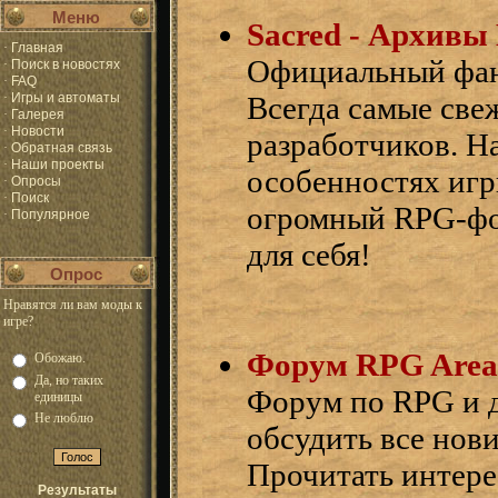
Меню
Sacred - Архивы
·
Главная
Официальный фан-
·
Поиск в новостях
·
FAQ
·
Игры и автоматы
Всегда самые све
·
Галерея
·
Новости
разработчиков. Н
·
Обратная связь
·
Наши проекты
особенностях игр
·
Опросы
·
Поиск
огромный RPG-фор
·
Популярное
для себя!
Опрос
Нравятся ли вам моды к
игре?
Форум RPG Area
Обожаю.
Да, но таких
Форум по RPG и 
единицы
Не люблю
обсудить все нов
Прочитать интере
Результаты