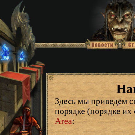
На
Здесь мы приведём с
порядке (порядке их
Area
: