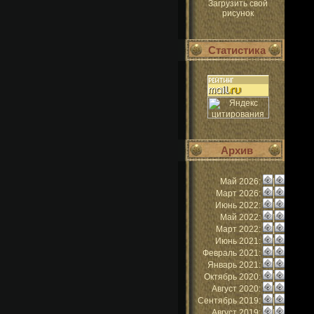
Загрузить свой
рисунок
Статистика
Архив
Май 2026:
|
Март 2026:
|
Июнь 2022:
|
Май 2022:
|
Март 2022:
|
Июнь 2021:
|
Февраль 2021:
|
Январь 2021:
|
Октябрь 2020:
|
Август 2020:
|
Сентябрь 2019:
|
Август 2019:
|