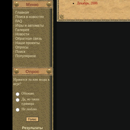
Декабрь, 2006
Меню
·
Главная
·
Поиск в новостях
·
FAQ
·
Игры и автоматы
·
Галерея
·
Новости
·
Обратная связь
·
Наши проекты
·
Опросы
·
Поиск
·
Популярное
Опрос
Нравятся ли вам моды к
игре?
Обожаю.
Да, но таких
единицы
Не люблю
Результаты