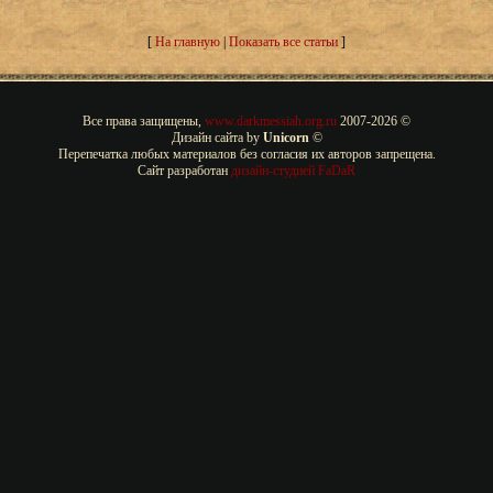
[
На главную
|
Показать все статьи
]
Все права защищены,
www.darkmessiah.org.ru
2007-
2026 ©
Дизайн сайта by
Unicorn
©
Перепечатка любых материалов без согласия их авторов запрещена.
Сайт разработан
дизайн-студией FaDaR