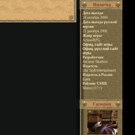
Визитка
Дата выхода
:
24 октября 2006
Дата выхода русской
версии
:
21 декабря 2006
Жанр игры
:
Action/RPG
Офиц. сайт игры
Офиц. русский сайт
игры
Pазработчик
:
Arcane Studios
Издатель
:
Ubi Soft Intertaiment
Издатель в России
:
Бука
Рейтинг USRB
:
Mature (17+)
Галерея