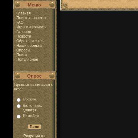
Меню
·
Главная
·
Поиск в новостях
·
FAQ
·
Игры и автоматы
·
Галерея
·
Новости
·
Обратная связь
·
Наши проекты
·
Опросы
·
Поиск
·
Популярное
Опрос
Нравятся ли вам моды к
игре?
Обожаю.
Да, но таких
единицы
Не люблю
Результаты