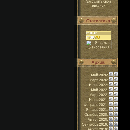
Загрузить свой
рисунок
Статистика
Архив
Май 2026:
|
Март 2026:
|
Июнь 2022:
|
Май 2022:
|
Март 2022:
|
Июнь 2021:
|
Февраль 2021:
|
Январь 2021:
|
Октябрь 2020:
|
Август 2020:
|
Сентябрь 2019:
|
Август 2019:
|