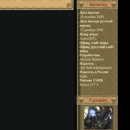
Визитка
Дата выхода
:
24 октября 2006
Дата выхода русской
версии
:
21 декабря 2006
Жанр игры
:
Action/RPG
Офиц. сайт игры
Офиц. русский сайт
игры
Pазработчик
:
Arcane Studios
Издатель
:
Ubi Soft Intertaiment
Издатель в России
:
Бука
Рейтинг USRB
:
Mature (17+)
Галерея