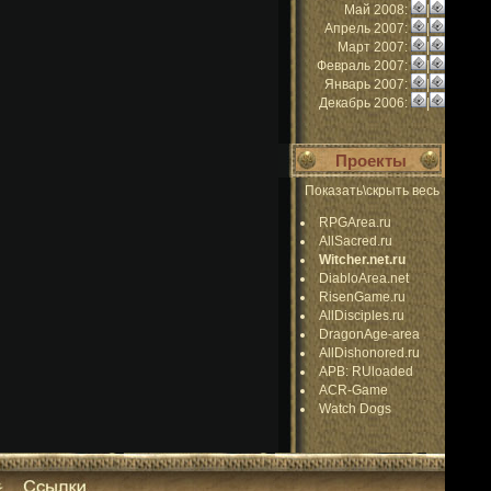
Май 2008:
|
Апрель 2007:
|
Март 2007:
|
Февраль 2007:
|
Январь 2007:
|
Декабрь 2006:
|
Проекты
Показать\скрыть весь
RPGArea.ru
AllSacred.ru
Witcher.net.ru
DiabloArea.net
RisenGame.ru
AllDisciples.ru
DragonAge-area
AllDishonored.ru
APB: RUloaded
ACR-Game
Watch Dogs