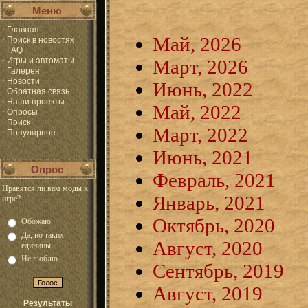
Меню
·
Главная
Май, 2026
·
Поиск в новостях
·
FAQ
·
Игры и автоматы
Март, 2026
·
Галерея
·
Новости
Июнь, 2022
·
Обратная связь
·
Наши проекты
Май, 2022
·
Опросы
·
Поиск
Март, 2022
·
Популярное
Июнь, 2021
Опрос
Февраль, 2021
Нравятся ли вам моды к
Январь, 2021
игре?
Октябрь, 2020
Обожаю.
Да, но таких
Август, 2020
единицы
Не люблю
Сентябрь, 2019
Август, 2019
Результаты