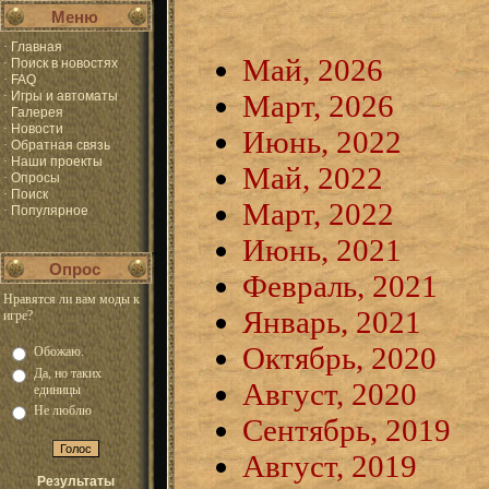
Меню
·
Главная
Май, 2026
·
Поиск в новостях
·
FAQ
·
Игры и автоматы
Март, 2026
·
Галерея
·
Новости
Июнь, 2022
·
Обратная связь
·
Наши проекты
Май, 2022
·
Опросы
·
Поиск
Март, 2022
·
Популярное
Июнь, 2021
Опрос
Февраль, 2021
Нравятся ли вам моды к
Январь, 2021
игре?
Октябрь, 2020
Обожаю.
Да, но таких
Август, 2020
единицы
Не люблю
Сентябрь, 2019
Август, 2019
Результаты