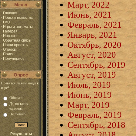
Март, 2022
Меню
Июнь, 2021
·
Главная
·
Поиск в новостях
Февраль, 2021
·
FAQ
·
Игры и автоматы
·
Галерея
Январь, 2021
·
Новости
·
Обратная связь
Октябрь, 2020
·
Наши проекты
·
Опросы
Август, 2020
·
Поиск
·
Популярное
Сентябрь, 2019
Август, 2019
Опрос
Июль, 2019
Нравятся ли вам моды к
игре?
Июнь, 2019
Обожаю.
Март, 2019
Да, но таких
единицы
Февраль, 2019
Не люблю
Сентябрь, 2018
Август, 2018
Результаты