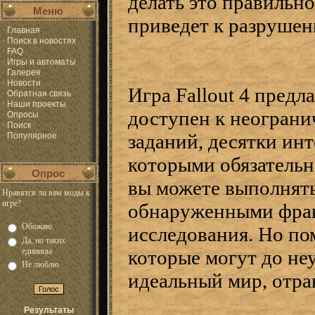
делать это правильн
Меню
приведет к разрушен
·
Главная
·
Поиск в новостях
·
FAQ
·
Игры и автоматы
·
Галерея
·
Новости
Игра Fallout 4 пред
·
Обратная связь
·
Наши проекты
доступен к неограни
·
Опросы
·
Поиск
заданий, десятки ин
·
Популярное
которыми обязательн
Опрос
вы можете выполнять
Нравятся ли вам моды к
игре?
обнаруженными фрак
Обожаю.
исследования. Но по
Да, но таких
единицы
которые могут до неу
Не люблю
идеальный мир, отра
Результаты