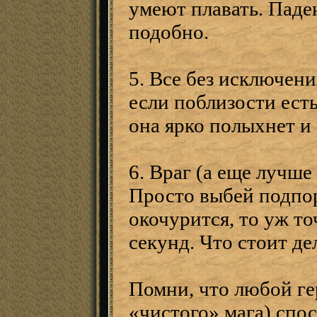
умеют плавать. Паде
подобно.
5. Все без исключени
если поблизости ест
она ярко полыхнет и 
6. Враг (а еще лучше
Просто выбей подпор
окочурится, то уж то
секунд. Что стоит де
Помни, что любой ге
«чистого» мага) спос