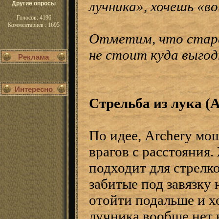
лучника», хочешь «во
Другие опросы
Голосов: 4196
Комментариев : 1695
Отметим, что стара
не стоит куда выгод
Реклама
Интересно
Стрельба из лука (A
По идее, Archery мо
врагов с расстояния
подходит для стрелк
забитые под завязку
отойти подальше и х
лучника вообще нет н