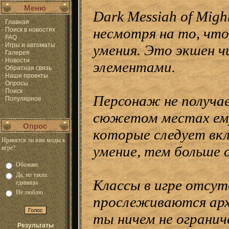
Меню
Dark Messiah of Migh
·
Главная
несмотря на то, что
·
Поиск в новостях
·
FAQ
·
Игры и автоматы
умения. Это экшен ч
·
Галерея
·
Новости
элементами.
·
Обратная связь
·
Наши проекты
·
Опросы
·
Поиск
Персонаж не получа
·
Популярное
сюжетом местах ему 
Опрос
которые следует вкл
Нравятся ли вам моды к
умение, тем больше 
игре?
Обожаю.
Да, но таких
Классы в игре отсут
единицы
Не люблю
прослеживаются архе
ты ничем не огранич
Результаты