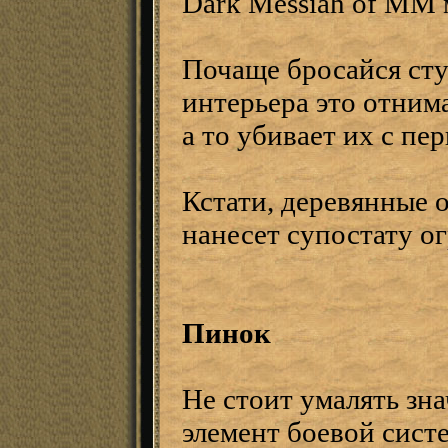
Dark Messiah of MM 
Почаще бросайся сту
интерьера это отним
а то убивает их с пер
Кстати, деревянные 
нанесет супостату о
Пинок
Не стоит умалять зн
элемент боевой сист